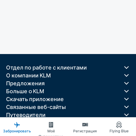
Отдел по работе с клиентами
О компании KLM
Предложения
Больше o KLM
Скачать приложение
Связанные веб-сайты
Путеводители
Лучшие направления
Популярные страны
Забронировать
Моё
Регистрация
Flying Blue