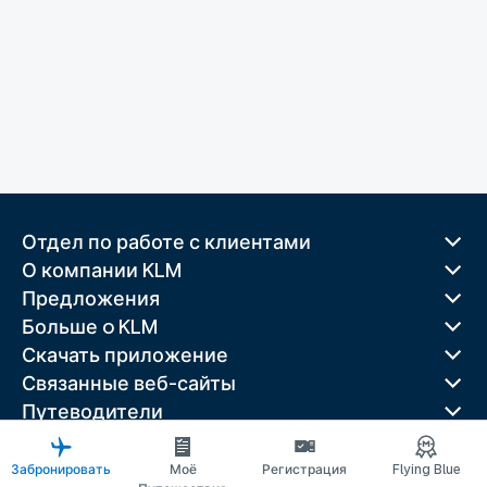
Отдел по работе с клиентами
О компании KLM
Предложения
Больше o KLM
Скачать приложение
Связанные веб-сайты
Путеводители
Лучшие направления
Популярные страны
Забронировать
Моё
Регистрация
Flying Blue