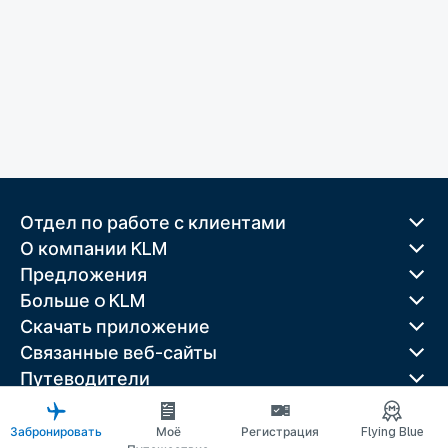
Отдел по работе с клиентами
О компании KLM
Предложения
Больше o KLM
Скачать приложение
Связанные веб-сайты
Путеводители
Лучшие направления
Популярные страны
Забронировать
Моё
Регистрация
Flying Blue