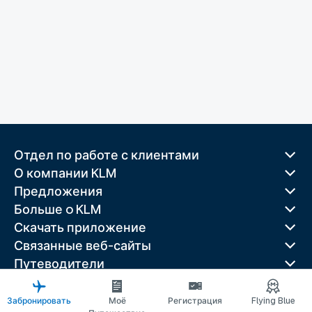
Отдел по работе с клиентами
О компании KLM
Предложения
Больше o KLM
Скачать приложение
Связанные веб-сайты
Путеводители
Лучшие направления
Популярные страны
Забронировать
Моё
Регистрация
Flying Blue