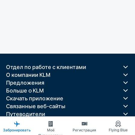
Отдел по работе с клиентами
О компании KLM
Предложения
Больше o KLM
Скачать приложение
Связанные веб-сайты
Путеводители
Лучшие направления
Популярные страны
Забронировать
Моё
Регистрация
Flying Blue