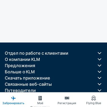
Отдел по работе с клиентами
О компании KLM
Предложения
Больше o KLM
Скачать приложение
Связанные веб-сайты
Путеводители
Лучшие направления
Популярные страны
Забронировать
Моё
Регистрация
Flying Blue