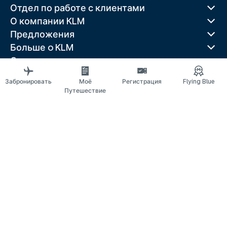
Отдел по работе с клиентами
О компании KLM
Предложения
Больше o KLM
Скачать приложение
Связанные веб-сайты
Забронировать
Моё
Регистрация
Flying Blue
Путеводители
Путешествие
Лучшие направления
Популярные страны
Популярные маршруты
Правовая информация
Положение о конфиденциальности
Заявление о доступности
© 2026 KLM
Настройки файлов cookie