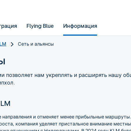
трация
Flying Blue
Информация
KLM
Сеть и альянсы
ы
и позволяет нам укреплять и расширять нашу об
ипхол.
KLM
е направления и отменяет менее прибыльные маршруты
роста, компания уделяет пристальное внимание местн
акже отношениям с Нидерландами. В 2024 году KLM буд