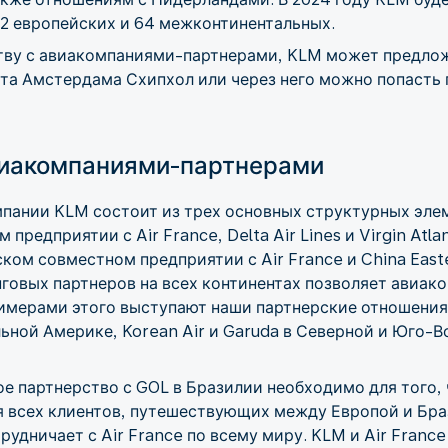
2 европейских и 64 межконтинентальных.
тву с авиакомпаниями-партнерами, KLM может предло
рта Амстердама Схипхол или через него можно попасть
виакомпаниями-партнерами
пании KLM состоит из трех основных структурных элем
редприятии с Air France, Delta Air Lines и Virgin Atlan
м совместном предприятии с Air France и China Eastern
говых партнеров на всех континентах позволяет авиак
имерами этого выступают наши партнерские отношения 
льной Америке, Korean Air и Garuda в Северной и Юго-В
ое партнерство с GOL в Бразилии необходимо для того,
 всех клиентов, путешествующих между Европой и Бра
удничает с Air France по всему миру. KLM и Air Franc