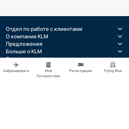
Отдел по работе с клиентами
О компании KLM
Предложения
Больше o KLM
Скачать приложение
Связанные веб-сайты
Забронировать
Моё
Регистрация
Flying Blue
Путеводители
Путешествие
Лучшие направления
Популярные страны
Популярные маршруты
Правовая информация
Положение о конфиденциальности