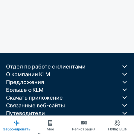
Отдел по работе с клиентами
О компании KLM
Предложения
Больше o KLM
Скачать приложение
Связанные веб-сайты
Путеводители
Лучшие направления
Популярные страны
Забронировать
Моё
Регистрация
Flying Blue