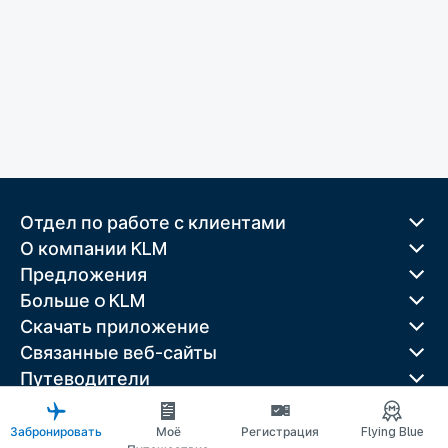
Отдел по работе с клиентами
О компании KLM
Предложения
Больше o KLM
Скачать приложение
Связанные веб-сайты
Путеводители
Лучшие направления
Популярные страны
Забронировать
Моё
Регистрация
Flying Blue