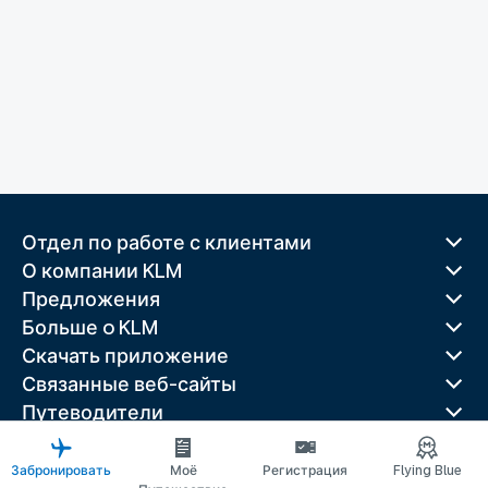
Отдел по работе с клиентами
О компании KLM
Предложения
Больше o KLM
Скачать приложение
Связанные веб-сайты
Путеводители
Лучшие направления
Популярные страны
Забронировать
Моё
Регистрация
Flying Blue