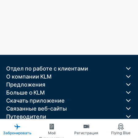
Отдел по работе с клиентами
О компании KLM
Предложения
Больше o KLM
Скачать приложение
Связанные веб-сайты
Путеводители
Лучшие направления
Популярные страны
Забронировать
Моё
Регистрация
Flying Blue