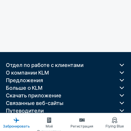
Отдел по работе с клиентами
О компании KLM
Предложения
Больше o KLM
Скачать приложение
Связанные веб-сайты
Путеводители
Лучшие направления
Популярные страны
Забронировать
Моё
Регистрация
Flying Blue