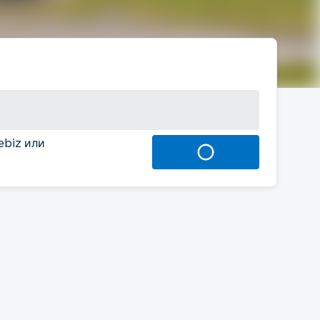
ebiz или