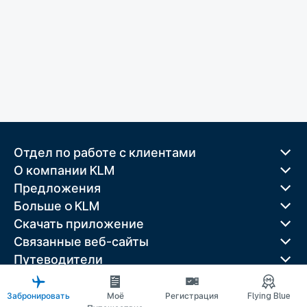
Отдел по работе с клиентами
О компании KLM
Предложения
Больше o KLM
Скачать приложение
Связанные веб-сайты
Путеводители
Лучшие направления
Популярные страны
Забронировать
Моё
Регистрация
Flying Blue