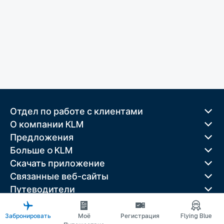
Отдел по работе с клиентами
О компании KLM
Предложения
Больше o KLM
Скачать приложение
Связанные веб-сайты
Путеводители
Лучшие направления
Популярные страны
Забронировать
Моё
Регистрация
Flying Blue