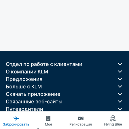
Отдел по работе с клиентами
О компании KLM
Предложения
Больше o KLM
Скачать приложение
Связанные веб-сайты
Путеводители
Лучшие направления
Популярные страны
Забронировать
Моё
Регистрация
Flying Blue