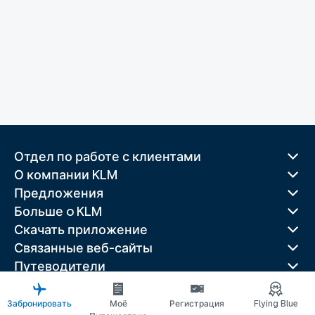
Отдел по работе с клиентами
О компании KLM
Предложения
Больше o KLM
Скачать приложение
Связанные веб-сайты
Путеводители
Лучшие направления
Популярные страны
Забронировать
Моё
Регистрация
Flying Blue