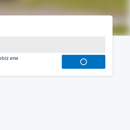
ebiz или