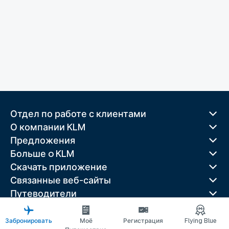
Отдел по работе с клиентами
О компании KLM
Предложения
Больше o KLM
Скачать приложение
Связанные веб-сайты
Путеводители
Лучшие направления
Популярные страны
Забронировать
Моё
Регистрация
Flying Blue