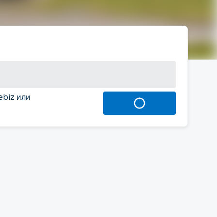
ebiz или