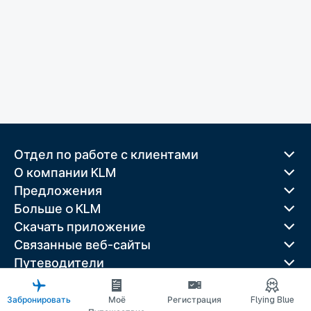
Отдел по работе с клиентами
О компании KLM
Предложения
Больше o KLM
Скачать приложение
Связанные веб-сайты
Путеводители
Лучшие направления
Популярные страны
Забронировать
Моё
Регистрация
Flying Blue