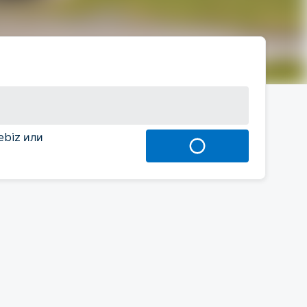
ebiz или