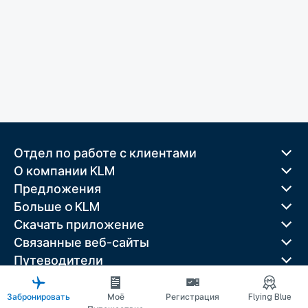
Отдел по работе с клиентами
О компании KLM
Предложения
Больше o KLM
Скачать приложение
Связанные веб-сайты
Путеводители
Лучшие направления
Популярные страны
Забронировать
Моё
Регистрация
Flying Blue