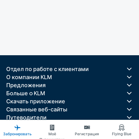
Отдел по работе с клиентами
О компании KLM
Предложения
Больше o KLM
Скачать приложение
Связанные веб-сайты
Путеводители
Лучшие направления
Популярные страны
Забронировать
Моё
Регистрация
Flying Blue