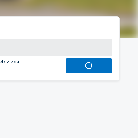
ebiz или