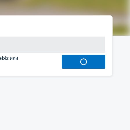
ebiz или