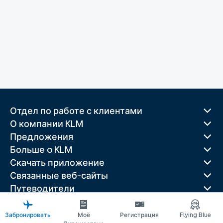
Отдел по работе с клиентами
О компании KLM
Предложения
Больше o KLM
Скачать приложение
Связанные веб-сайты
Путеводители
Лучшие направления
Популярные страны
Забронировать
Моё
Регистрация
Flying Blue