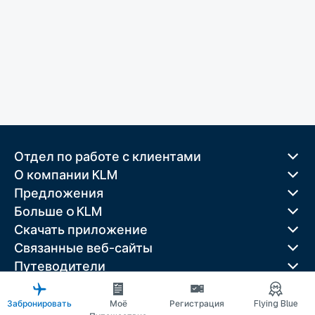
Отдел по работе с клиентами
О компании KLM
Предложения
Больше o KLM
Скачать приложение
Связанные веб-сайты
Путеводители
Лучшие направления
Популярные страны
Забронировать
Моё
Регистрация
Flying Blue