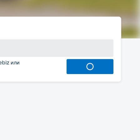
ebiz или