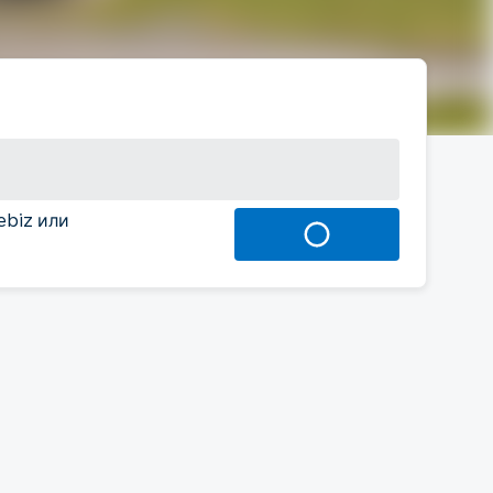
ebiz или