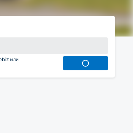
ebiz или