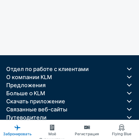
Отдел по работе с клиентами
О компании KLM
Предложения
Больше o KLM
Скачать приложение
Связанные веб-сайты
Путеводители
Лучшие направления
Популярные страны
Забронировать
Моё
Регистрация
Flying Blue