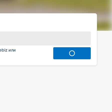
ebiz или