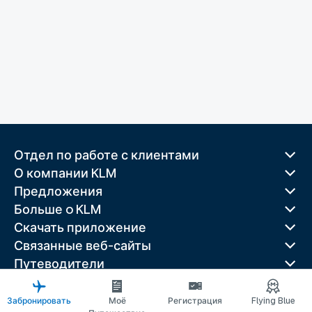
Отдел по работе с клиентами
О компании KLM
Предложения
Больше o KLM
Скачать приложение
Связанные веб-сайты
Путеводители
Лучшие направления
Популярные страны
Забронировать
Моё
Регистрация
Flying Blue