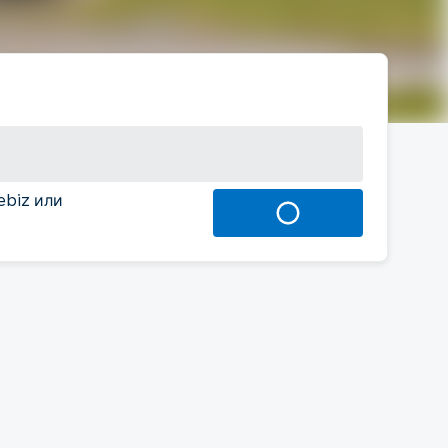
ebiz или